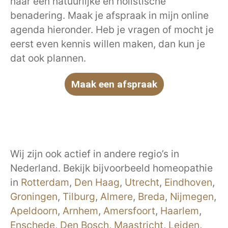
naar een natuurlijke en holistische
benadering. Maak je afspraak in mijn online
agenda hieronder. Heb je vragen of mocht je
eerst even kennis willen maken, dan kun je
dat ook plannen.
Maak een afspraak
Wij zijn ook actief in andere regio’s in
Nederland. Bekijk bijvoorbeeld homeopathie
in
Rotterdam
,
Den Haag
,
Utrecht
,
Eindhoven
,
Groningen
,
Tilburg
,
Almere
,
Breda
,
Nijmegen
,
Apeldoorn
,
Arnhem
,
Amersfoort
,
Haarlem
,
Enschede
,
Den Bosch
,
Maastricht
,
Leiden
,