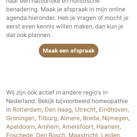
naar een natuurlijke en holistische
benadering. Maak je afspraak in mijn online
agenda hieronder. Heb je vragen of mocht je
eerst even kennis willen maken, dan kun je
dat ook plannen.
Maak een afspraak
Wij zijn ook actief in andere regio’s in
Nederland. Bekijk bijvoorbeeld homeopathie
in
Rotterdam
,
Den Haag
,
Utrecht
,
Eindhoven
,
Groningen
,
Tilburg
,
Almere
,
Breda
,
Nijmegen
,
Apeldoorn
,
Arnhem
,
Amersfoort
,
Haarlem
,
Enschede
,
Den Bosch
,
Maastricht
,
Leiden
,