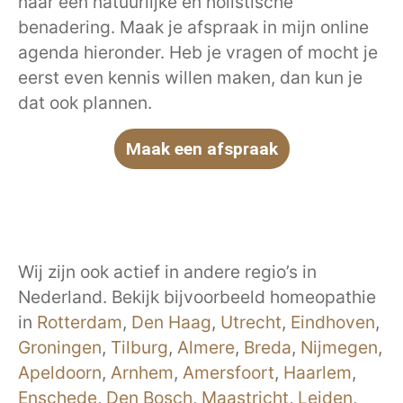
naar een natuurlijke en holistische
benadering. Maak je afspraak in mijn online
agenda hieronder. Heb je vragen of mocht je
eerst even kennis willen maken, dan kun je
dat ook plannen.
Maak een afspraak
Wij zijn ook actief in andere regio’s in
Nederland. Bekijk bijvoorbeeld homeopathie
in
Rotterdam
,
Den Haag
,
Utrecht
,
Eindhoven
,
Groningen
,
Tilburg
,
Almere
,
Breda
,
Nijmegen
,
Apeldoorn
,
Arnhem
,
Amersfoort
,
Haarlem
,
Enschede
,
Den Bosch
,
Maastricht
,
Leiden
,