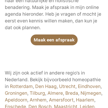
naar een natuurlijke en holistische
benadering. Maak je afspraak in mijn online
agenda hieronder. Heb je vragen of mocht je
eerst even kennis willen maken, dan kun je
dat ook plannen.
Maak een afspraak
Wij zijn ook actief in andere regio’s in
Nederland. Bekijk bijvoorbeeld homeopathie
in
Rotterdam
,
Den Haag
,
Utrecht
,
Eindhoven
,
Groningen
,
Tilburg
,
Almere
,
Breda
,
Nijmegen
,
Apeldoorn
,
Arnhem
,
Amersfoort
,
Haarlem
,
Enschede
,
Den Bosch
,
Maastricht
,
Leiden
,